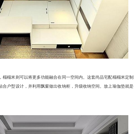
榻榻米则可以将更多功能融合在同一空间内。这套尚品宅配榻榻米定制
贴合户型设计，并利用飘窗做出收纳柜，升级收纳空间。放上瑜伽垫就是