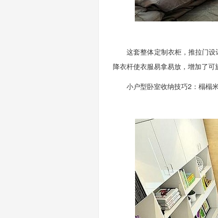
这套整体定制衣柜，推拉门设计
降衣杆使衣服易拿易放，增加了可
小户型卧室收纳技巧2：榻榻米