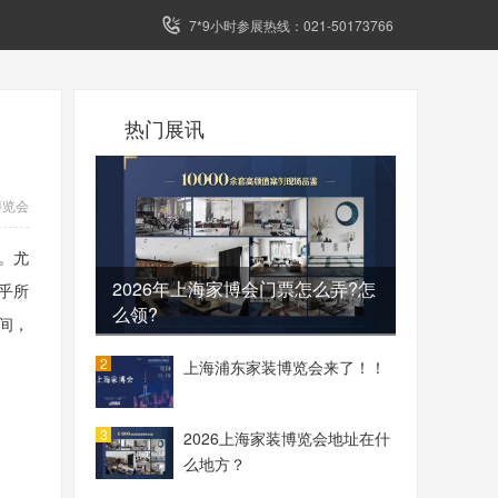
7*9小时参展热线：021-50173766
热门展讯
博览会
。尤
2026年上海家博会门票怎么弄?怎
乎所
么领?
间，
2
上海浦东家装博览会来了！！
3
2026上海家装博览会地址在什
么地方？