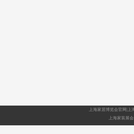
上海家居博览会官网|上
上海家装展会