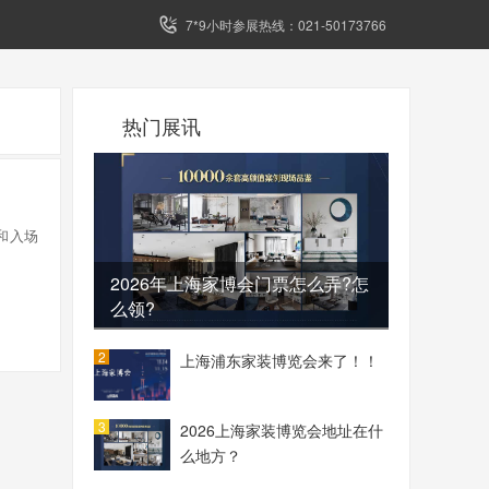
7*9小时参展热线：021-50173766
热门展讯
和入场
2026年上海家博会门票怎么弄?怎
么领?
2
上海浦东家装博览会来了！！
3
2026上海家装博览会地址在什
么地方？