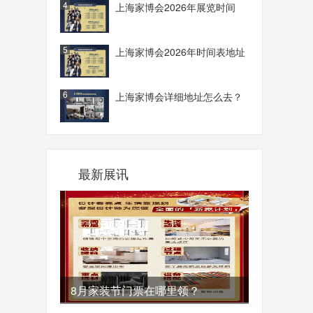
4
上海家博会2026年展览时间
5
上海家博会2026年时间表地址
6
上海家博会详细地址怎么去？
最新展讯
8月​家装节门票在哪里领？