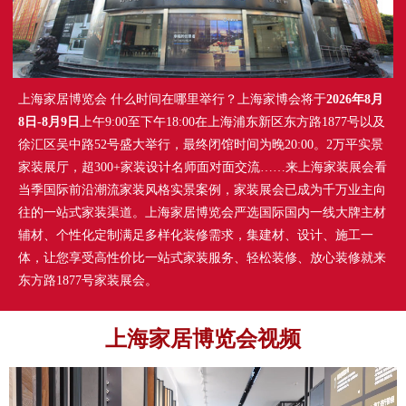
上海家居博览会 什么时间在哪里举行？上海家博会将于
2026年8月
8日-8月9日
上午9:00至下午18:00在上海浦东新区东方路1877号以及
徐汇区吴中路52号盛大举行，最终闭馆时间为晚20:00。2万平实景
家装展厅，超300+家装设计名师面对面交流……来上海家装展会看
当季国际前沿潮流家装风格实景案例，家装展会已成为千万业主向
往的一站式家装渠道。上海家居博览会严选国际国内一线大牌主材
辅材、个性化定制满足多样化装修需求，集建材、设计、施工一
体，让您享受高性价比一站式家装服务、轻松装修、放心装修就来
东方路1877号家装展会。
上海家居博览会视频